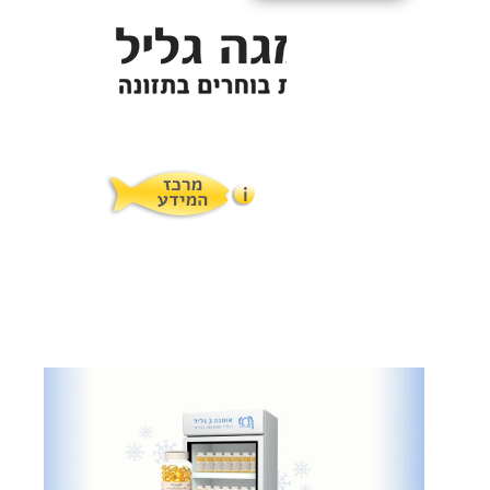
תופעות לוואי
המלצות תזונת אומגה
מוצרים ושרותים
מרכז המטפלים
אומגה 3 גליל טרייה מהמקרר
מרכז המידע
סדנאות והרצאות
ויטמין E גליל
שמן MCT KETOIL
מגנזיום טאורט
פרוטוקול אומגה