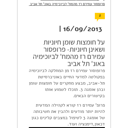
פרופסור עמירם רז מהמח' לביוכימיה באונ' תל אביב
2
16/09/2013 |
על חומצות שומן חיוניות
ושאינן חיוניות- פרופסור
עמירם רז מהמח' לביוכימיה
באונ' תל אביב
פרופוסור עמירם רז מן המחלקה לביוכימיה
בפקולטה למדעי החיים באוניברסיטת
תל-אביב, מבצע מחקרים על חומצות שומן
ובהן אומגה 3. תוכלו לשמוע אותו
בקישורים הבאים.
פרופ’ עמירם רז קורא לקהילה המדעית
להיות יותר מודעים ולהבין את חשיבותה
של אומגה 3 לטיפול במצבים קלינים כגון
דכאון,דימנציה ועוד.